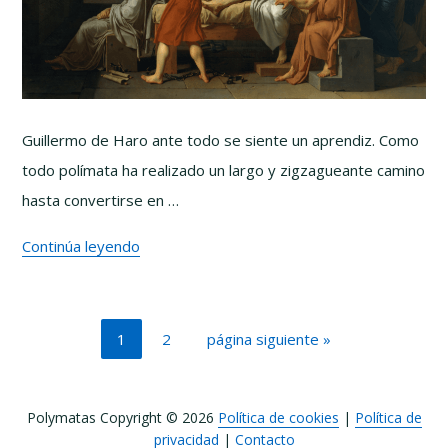
Guillermo de Haro ante todo se siente un aprendiz. Como
todo polímata ha realizado un largo y zigzagueante camino
hasta convertirse en …
Continúa leyendo
Página
Página
Ir
1
2
página siguiente »
a
la
Polymatas Copyright © 2026
Política de cookies
|
Política de
privacidad
|
Contacto