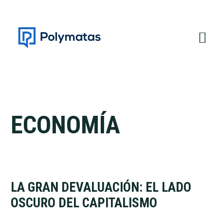
Saltar
Saltar
a
al
la
contenido
navegación
principal
principal
ECONOMÍA
LA GRAN DEVALUACIÓN: EL LADO
OSCURO DEL CAPITALISMO