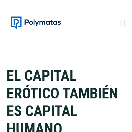
Saltar
Saltar
a
al
la
contenido
navegación
principal
principal
EL CAPITAL
ERÓTICO TAMBIÉN
ES CAPITAL
HUMANO