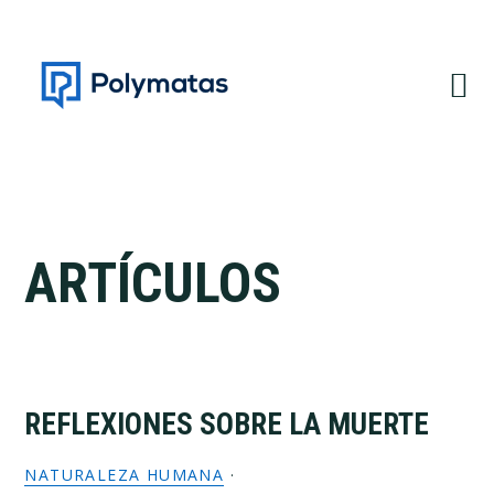
Saltar
Saltar
a
al
la
contenido
navegación
principal
principal
ARTÍCULOS
REFLEXIONES SOBRE LA MUERTE
NATURALEZA HUMANA
·