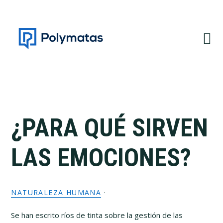
Saltar
Saltar
a
al
la
contenido
navegación
principal
principal
¿PARA QUÉ SIRVEN
LAS EMOCIONES?
NATURALEZA HUMANA
·
Se han escrito ríos de tinta sobre la gestión de las