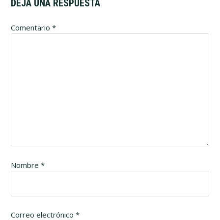
DEJA UNA RESPUESTA
Interacciones
Comentario
*
con
los
lectores
Nombre
*
Correo electrónico
*