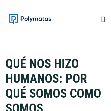
Saltar
Saltar
a
al
la
contenido
navegación
principal
principal
QUÉ NOS HIZO
HUMANOS: POR
QUÉ SOMOS COMO
SOMOS