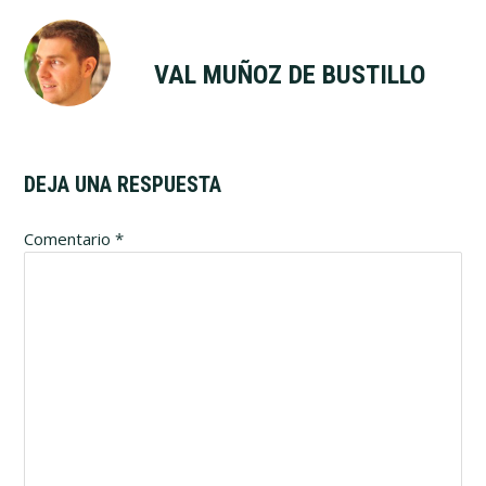
VAL MUÑOZ DE BUSTILLO
DEJA UNA RESPUESTA
Interacciones
Comentario
*
con
los
lectores