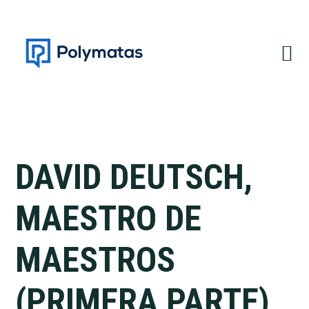
Saltar
Saltar
a
al
la
contenido
navegación
principal
principal
DAVID DEUTSCH,
MAESTRO DE
MAESTROS
(PRIMERA PARTE)