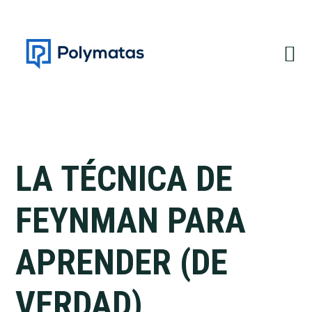
Saltar
Saltar
a
al
la
contenido
navegación
principal
principal
LA TÉCNICA DE
FEYNMAN PARA
APRENDER (DE
VERDAD)