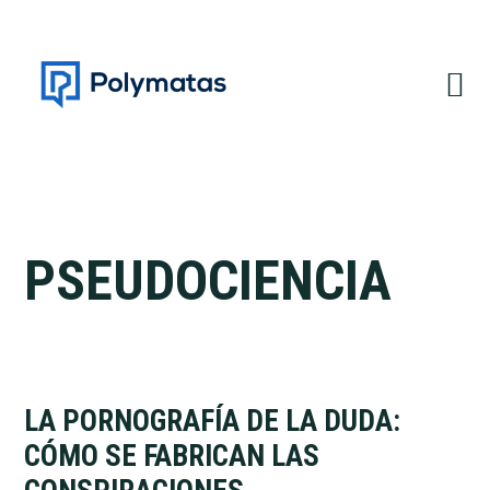
Saltar
Saltar
a
al
la
contenido
navegación
principal
principal
PSEUDOCIENCIA
LA PORNOGRAFÍA DE LA DUDA:
CÓMO SE FABRICAN LAS