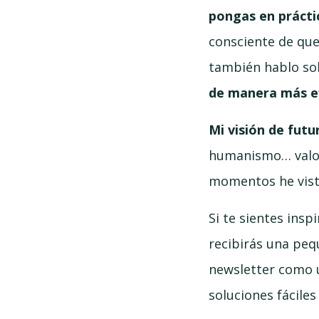
pongas en prácti
consciente de que
también hablo s
de manera más e
Mi visión de futu
humanismo… valor
momentos he vist
Si te sientes ins
recibirás una peq
newsletter como u
soluciones fácile