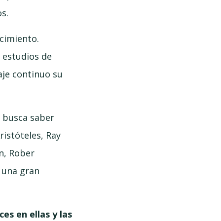
s.
acimiento.
a estudios de
aje continuo su
e busca saber
istóteles, Ray
n, Rober
í una gran
es en ellas y las