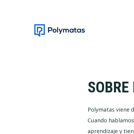
Saltar
Saltar
a
al
la
contenido
navegación
principal
principal
SOBRE
Polymatas viene d
Cuando hablamos d
aprendizaje y tie