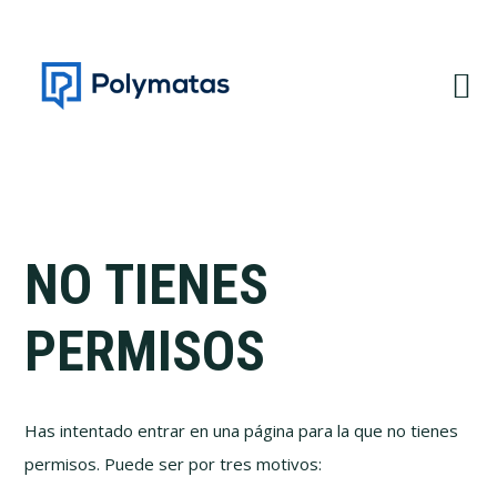
Saltar
Saltar
a
al
la
contenido
navegación
principal
principal
NO TIENES
PERMISOS
Has intentado entrar en una página para la que no tienes
permisos. Puede ser por tres motivos: