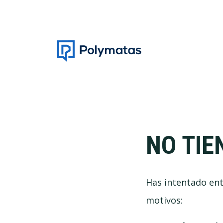
Saltar
Saltar
a
al
la
contenido
navegación
principal
principal
NO TIE
Has intentado ent
motivos: