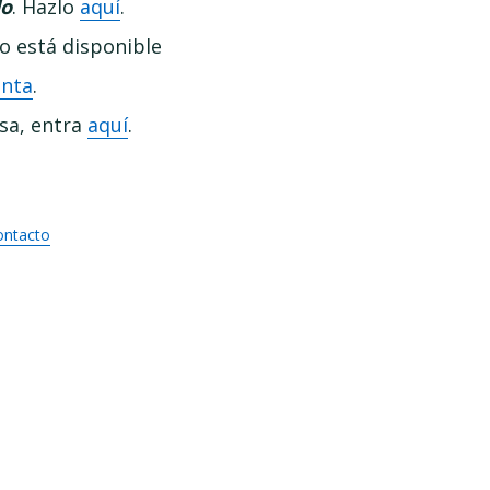
do
. Hazlo
aquí
.
no está disponible
enta
.
esa, entra
aquí
.
ontacto