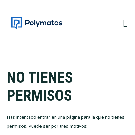
Saltar
Saltar
a
al
la
contenido
navegación
principal
principal
NO TIENES
PERMISOS
Has intentado entrar en una página para la que no tienes
permisos. Puede ser por tres motivos: