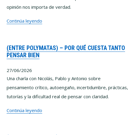
opinión nos importa de verdad.
Lo
Continúa leyendo
que
he
(ENTRE POLYMATAS) – POR QUÉ CUESTA TANTO
aprendido
PENSAR BIEN
intentando
enseñar
27/06/2026
a
Una charla con Nicolás, Pablo y Antonio sobre
pensar
pensamiento crítico, autoengaño, incertidumbre, prácticas,
mejor
tutorías y la dificultad real de pensar con claridad.
(Entre
Continúa leyendo
Polymatas)
–