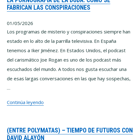
LA PORNOGRAFÍA DE LA DUDA: CÓMO SE
FABRICAN LAS CONSPIRACIONES
IA
y
01/05/2026
el
Los programas de misterio y conspiraciones siempre han
riesgo
estado en lo alto de la parrilla televisiva. En España
de
tenemos a Iker Jiménez. En Estados Unidos, el podcast
dejar
del carismático Joe Rogan es uno de los podcast más
de
escuchados del mundo. A todos nos gusta escuchar una
pensar
de esas largas conversaciones en las que hay sospechas,
con
…
Pablo
La
Continúa leyendo
y
pornografía
Marcos
de
Vázquez
(ENTRE POLYMATAS) – TIEMPO DE FUTUROS CON
la
DAVID ALAYÓN
duda: