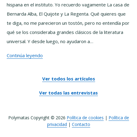
hispana en el instituto. Yo recuerdo vagamente La casa de
David
Bernarda Alba, El Quijote y La Regenta. Qué quieres que
Alayón
te diga, no me parecieron un tostón, pero no entendía por
qué se los consideraba grandes clásicos de la literatura
universal. Y desde luego, no ayudaron a…
La
Continúa leyendo
Alta
Literatura
Ver todos los artículos
no
es
Ver todas las entrevistas
lo
que
Polymatas Copyright © 2026
Política de cookies
|
Política de
pensabas
privacidad
|
Contacto