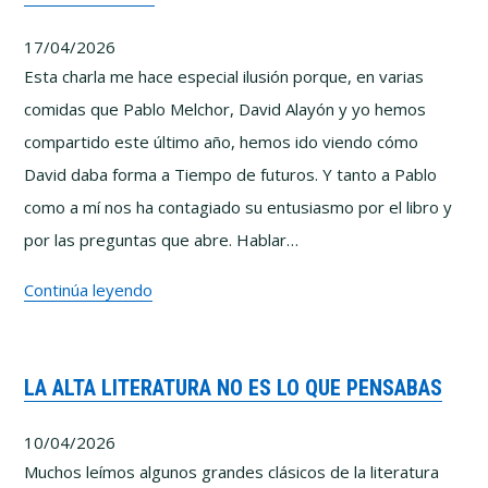
cómo
17/04/2026
se
Esta charla me hace especial ilusión porque, en varias
fabrican
comidas que Pablo Melchor, David Alayón y yo hemos
las
compartido este último año, hemos ido viendo cómo
conspiraciones
David daba forma a Tiempo de futuros. Y tanto a Pablo
como a mí nos ha contagiado su entusiasmo por el libro y
por las preguntas que abre. Hablar…
(Entre
Continúa leyendo
Polymatas)
–
LA ALTA LITERATURA NO ES LO QUE PENSABAS
Tiempo
de
10/04/2026
futuros
Muchos leímos algunos grandes clásicos de la literatura
con