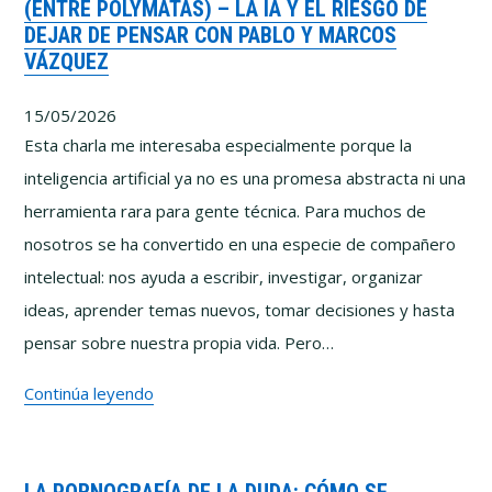
(ENTRE POLYMATAS) – LA IA Y EL RIESGO DE
Por
DEJAR DE PENSAR CON PABLO Y MARCOS
qué
VÁZQUEZ
cuesta
tanto
15/05/2026
pensar
Esta charla me interesaba especialmente porque la
bien
inteligencia artificial ya no es una promesa abstracta ni una
herramienta rara para gente técnica. Para muchos de
nosotros se ha convertido en una especie de compañero
intelectual: nos ayuda a escribir, investigar, organizar
ideas, aprender temas nuevos, tomar decisiones y hasta
pensar sobre nuestra propia vida. Pero…
(Entre
Continúa leyendo
Polymatas)
–
La