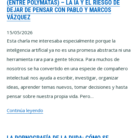
(ENTRE POLYMATAS) – LA IA Y EL RIESGO DE
Por
DEJAR DE PENSAR CON PABLO Y MARCOS
qué
VÁZQUEZ
cuesta
tanto
15/05/2026
pensar
Esta charla me interesaba especialmente porque la
bien
inteligencia artificial ya no es una promesa abstracta ni una
herramienta rara para gente técnica. Para muchos de
nosotros se ha convertido en una especie de compañero
intelectual: nos ayuda a escribir, investigar, organizar
ideas, aprender temas nuevos, tomar decisiones y hasta
pensar sobre nuestra propia vida. Pero…
(Entre
Continúa leyendo
Polymatas)
–
La