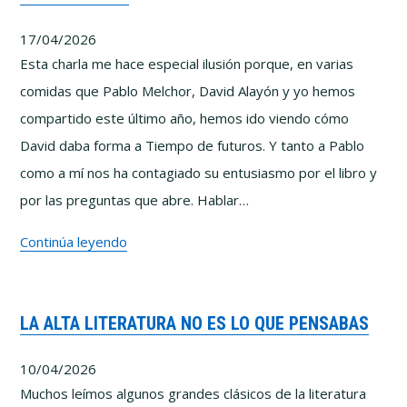
cómo
17/04/2026
se
Esta charla me hace especial ilusión porque, en varias
fabrican
comidas que Pablo Melchor, David Alayón y yo hemos
las
compartido este último año, hemos ido viendo cómo
conspiraciones
David daba forma a Tiempo de futuros. Y tanto a Pablo
como a mí nos ha contagiado su entusiasmo por el libro y
por las preguntas que abre. Hablar…
(Entre
Continúa leyendo
Polymatas)
–
LA ALTA LITERATURA NO ES LO QUE PENSABAS
Tiempo
de
10/04/2026
futuros
Muchos leímos algunos grandes clásicos de la literatura
con