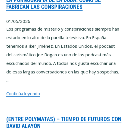
LA PORNOGRAFÍA DE LA DUDA: CÓMO SE
FABRICAN LAS CONSPIRACIONES
IA
y
01/05/2026
el
Los programas de misterio y conspiraciones siempre han
riesgo
estado en lo alto de la parrilla televisiva. En España
de
tenemos a Iker Jiménez. En Estados Unidos, el podcast
dejar
del carismático Joe Rogan es uno de los podcast más
de
escuchados del mundo. A todos nos gusta escuchar una
pensar
de esas largas conversaciones en las que hay sospechas,
con
…
Pablo
La
Continúa leyendo
y
pornografía
Marcos
de
Vázquez
(ENTRE POLYMATAS) – TIEMPO DE FUTUROS CON
la
DAVID ALAYÓN
duda: