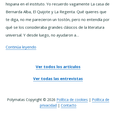
hispana en el instituto. Yo recuerdo vagamente La casa de
David
Bernarda Alba, El Quijote y La Regenta. Qué quieres que
Alayón
te diga, no me parecieron un tostón, pero no entendía por
qué se los consideraba grandes clásicos de la literatura
universal. Y desde luego, no ayudaron a…
La
Continúa leyendo
Alta
Literatura
Ver todos los artículos
no
es
Ver todas las entrevistas
lo
que
Polymatas Copyright © 2026
Política de cookies
|
Política de
pensabas
privacidad
|
Contacto