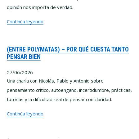
opinión nos importa de verdad.
Lo
Continúa leyendo
que
he
(ENTRE POLYMATAS) – POR QUÉ CUESTA TANTO
aprendido
PENSAR BIEN
intentando
enseñar
27/06/2026
a
Una charla con Nicolás, Pablo y Antonio sobre
pensar
pensamiento crítico, autoengaño, incertidumbre, prácticas,
mejor
tutorías y la dificultad real de pensar con claridad.
(Entre
Continúa leyendo
Polymatas)
–