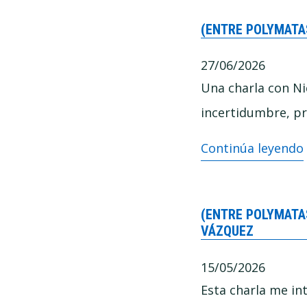
he
(ENTRE POLYMATA
aprendido
intentando
27/06/2026
enseñar
Una charla con Ni
a
incertidumbre, prá
pensar
(Entre
Continúa leyendo
mejor
Polymatas)
–
(ENTRE POLYMATAS
Por
VÁZQUEZ
qué
15/05/2026
cuesta
Esta charla me int
tanto