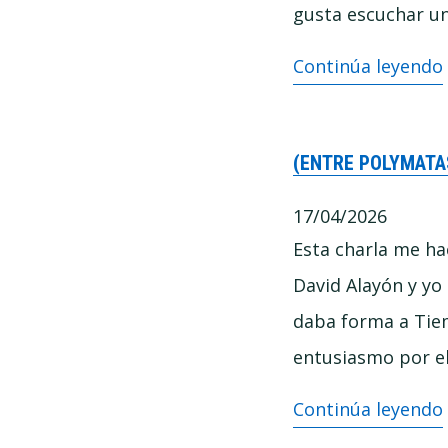
de
gusta escuchar un
dejar
La
Continúa leyendo
de
pornografía
pensar
de
con
(ENTRE POLYMATA
la
Pablo
duda:
17/04/2026
y
cómo
Esta charla me ha
Marcos
se
David Alayón y y
Vázquez
fabrican
daba forma a Tiem
las
entusiasmo por el
conspiraciones
(Entre
Continúa leyendo
Polymatas)