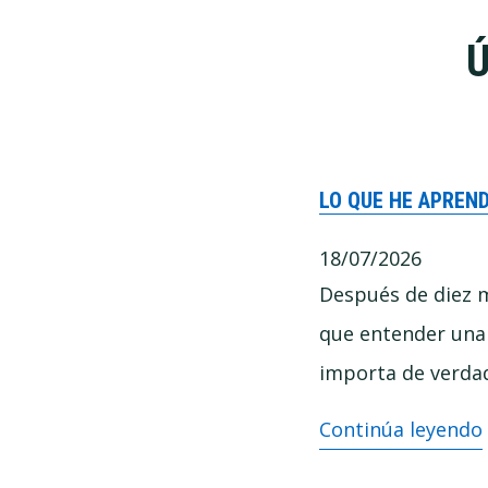
Ú
LO QUE HE APREN
18/07/2026
Después de diez 
que entender una
importa de verda
Lo
Continúa leyendo
que