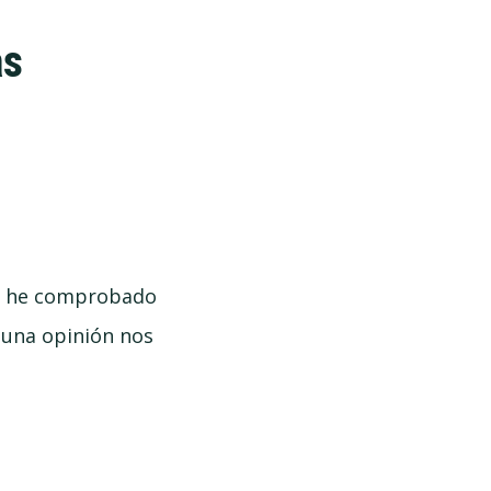
as
o, he comprobado
 una opinión nos