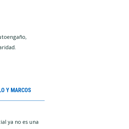
autoengaño,
aridad.
BLO Y MARCOS
ial ya no es una