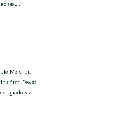
pechas,…
ablo Melchor,
ndo cómo David
ontagiado su