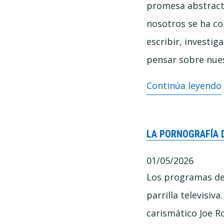
promesa abstracta
pensar
nosotros se ha co
bien
escribir, investi
pensar sobre nues
(Entre
Continúa leyendo
Polymatas)
–
LA PORNOGRAFÍA 
La
IA
01/05/2026
y
Los programas de 
el
parrilla televisiv
riesgo
carismático Joe R