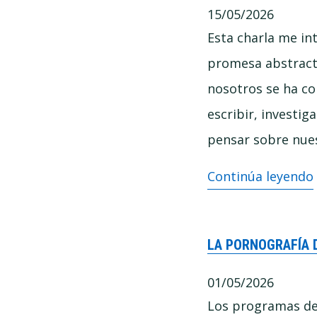
15/05/2026
cuesta
Esta charla me int
tanto
promesa abstracta
pensar
nosotros se ha co
bien
escribir, investi
pensar sobre nues
(Entre
Continúa leyendo
Polymatas)
–
LA PORNOGRAFÍA 
La
IA
01/05/2026
y
Los programas de 