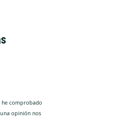
as
o, he comprobado
 una opinión nos