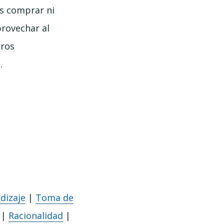
es comprar ni
provechar al
tros
.
dizaje
|
Toma de
|
Racionalidad
|