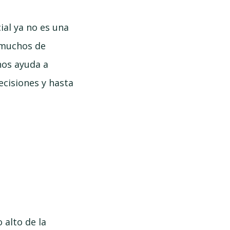
ial ya no es una
 muchos de
nos ayuda a
ecisiones y hasta
S
 alto de la