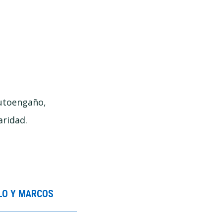
autoengaño,
aridad.
BLO Y MARCOS