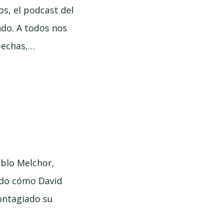
os, el podcast del
do. A todos nos
pechas,…
ablo Melchor,
ndo cómo David
ontagiado su