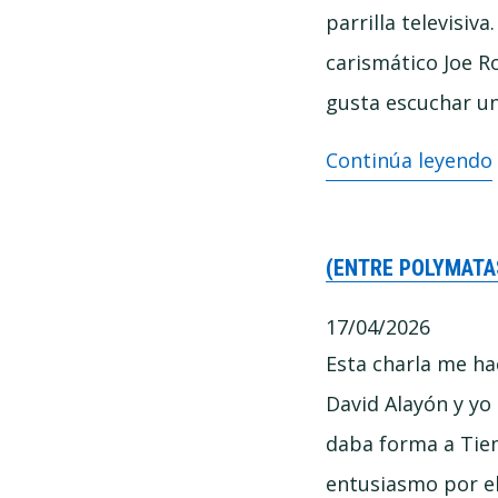
el
parrilla televisiv
riesgo
carismático Joe R
de
gusta escuchar un
dejar
La
Continúa leyendo
de
pornografía
pensar
de
con
(ENTRE POLYMATA
la
Pablo
duda:
17/04/2026
y
cómo
Esta charla me ha
Marcos
se
David Alayón y y
Vázquez
fabrican
daba forma a Tiem
las
entusiasmo por el