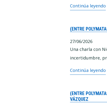
Lo
Continúa leyendo
que
he
(ENTRE POLYMATA
aprendido
intentando
27/06/2026
enseñar
Una charla con Ni
a
incertidumbre, prá
pensar
(Entre
Continúa leyendo
mejor
Polymatas)
–
(ENTRE POLYMATAS
Por
VÁZQUEZ
qué