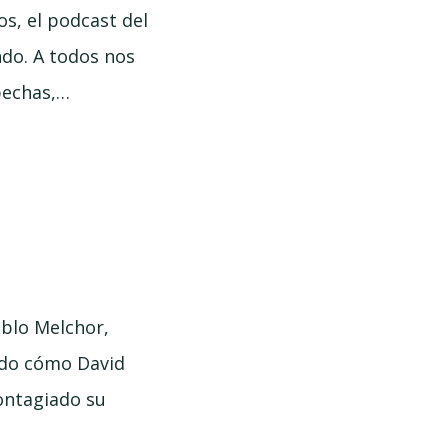
os, el podcast del
do. A todos nos
pechas,…
ablo Melchor,
ndo cómo David
ontagiado su