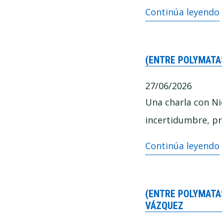
Lo
Continúa leyendo
que
he
(ENTRE POLYMATA
aprendido
intentando
27/06/2026
enseñar
Una charla con Ni
a
incertidumbre, prá
pensar
(Entre
Continúa leyendo
mejor
Polymatas)
–
(ENTRE POLYMATAS
Por
VÁZQUEZ
qué