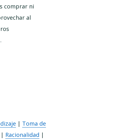
es comprar ni
provechar al
tros
.
dizaje
|
Toma de
|
Racionalidad
|