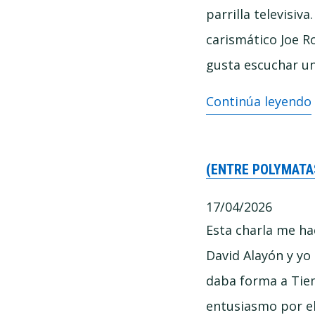
el
parrilla televisiv
riesgo
carismático Joe R
de
gusta escuchar un
dejar
La
Continúa leyendo
de
pornografía
pensar
de
con
(ENTRE POLYMATA
la
Pablo
duda:
17/04/2026
y
cómo
Esta charla me ha
Marcos
se
David Alayón y y
Vázquez
fabrican
daba forma a Tiem
las
entusiasmo por el