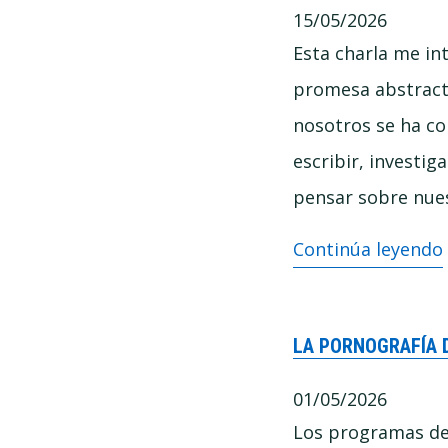
15/05/2026
cuesta
Esta charla me int
tanto
promesa abstracta
pensar
nosotros se ha co
bien
escribir, investi
pensar sobre nues
(Entre
Continúa leyendo
Polymatas)
–
LA PORNOGRAFÍA 
La
IA
01/05/2026
y
Los programas de 