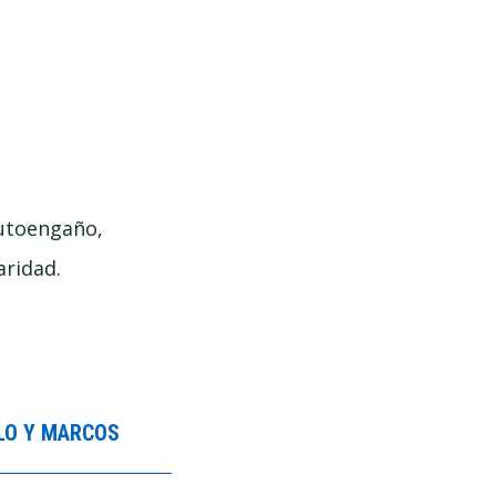
autoengaño,
aridad.
BLO Y MARCOS