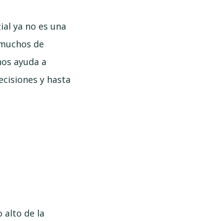
ial ya no es una
 muchos de
nos ayuda a
ecisiones y hasta
S
 alto de la