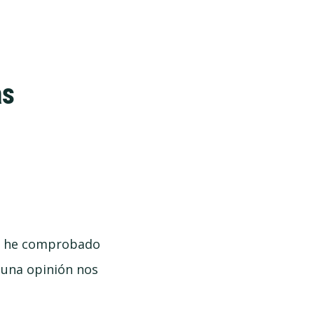
as
o, he comprobado
 una opinión nos