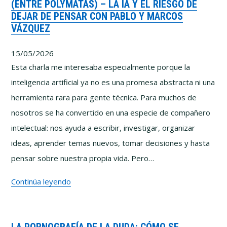
(ENTRE POLYMATAS) – LA IA Y EL RIESGO DE
Por
DEJAR DE PENSAR CON PABLO Y MARCOS
qué
VÁZQUEZ
cuesta
tanto
15/05/2026
pensar
Esta charla me interesaba especialmente porque la
bien
inteligencia artificial ya no es una promesa abstracta ni una
herramienta rara para gente técnica. Para muchos de
nosotros se ha convertido en una especie de compañero
intelectual: nos ayuda a escribir, investigar, organizar
ideas, aprender temas nuevos, tomar decisiones y hasta
pensar sobre nuestra propia vida. Pero…
(Entre
Continúa leyendo
Polymatas)
–
La