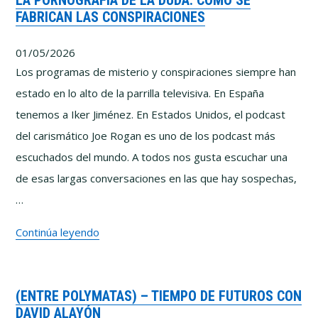
LA PORNOGRAFÍA DE LA DUDA: CÓMO SE
FABRICAN LAS CONSPIRACIONES
IA
y
01/05/2026
el
Los programas de misterio y conspiraciones siempre han
riesgo
estado en lo alto de la parrilla televisiva. En España
de
tenemos a Iker Jiménez. En Estados Unidos, el podcast
dejar
del carismático Joe Rogan es uno de los podcast más
de
escuchados del mundo. A todos nos gusta escuchar una
pensar
de esas largas conversaciones en las que hay sospechas,
con
…
Pablo
La
Continúa leyendo
y
pornografía
Marcos
de
Vázquez
(ENTRE POLYMATAS) – TIEMPO DE FUTUROS CON
la
DAVID ALAYÓN
duda: