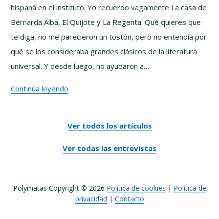
hispana en el instituto. Yo recuerdo vagamente La casa de
David
Bernarda Alba, El Quijote y La Regenta. Qué quieres que
Alayón
te diga, no me parecieron un tostón, pero no entendía por
qué se los consideraba grandes clásicos de la literatura
universal. Y desde luego, no ayudaron a…
La
Continúa leyendo
Alta
Literatura
Ver todos los artículos
no
es
Ver todas las entrevistas
lo
que
Polymatas Copyright © 2026
Política de cookies
|
Política de
pensabas
privacidad
|
Contacto