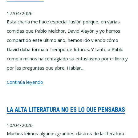
cómo
17/04/2026
se
Esta charla me hace especial ilusión porque, en varias
fabrican
comidas que Pablo Melchor, David Alayón y yo hemos
las
compartido este último año, hemos ido viendo cómo
conspiraciones
David daba forma a Tiempo de futuros. Y tanto a Pablo
como a mí nos ha contagiado su entusiasmo por el libro y
por las preguntas que abre. Hablar…
(Entre
Continúa leyendo
Polymatas)
–
LA ALTA LITERATURA NO ES LO QUE PENSABAS
Tiempo
de
10/04/2026
futuros
Muchos leímos algunos grandes clásicos de la literatura
con