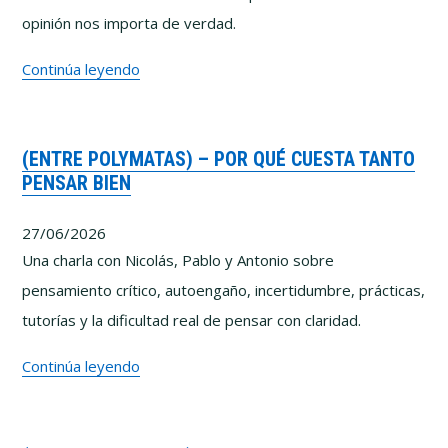
opinión nos importa de verdad.
Lo
Continúa leyendo
que
he
(ENTRE POLYMATAS) – POR QUÉ CUESTA TANTO
aprendido
PENSAR BIEN
intentando
enseñar
27/06/2026
a
Una charla con Nicolás, Pablo y Antonio sobre
pensar
pensamiento crítico, autoengaño, incertidumbre, prácticas,
mejor
tutorías y la dificultad real de pensar con claridad.
(Entre
Continúa leyendo
Polymatas)
–