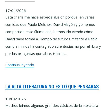
cómo
17/04/2026
se
Esta charla me hace especial ilusión porque, en varias
fabrican
comidas que Pablo Melchor, David Alayón y yo hemos
las
compartido este último año, hemos ido viendo cómo
conspiraciones
David daba forma a Tiempo de futuros. Y tanto a Pablo
como a mí nos ha contagiado su entusiasmo por el libro y
por las preguntas que abre. Hablar…
(Entre
Continúa leyendo
Polymatas)
–
LA ALTA LITERATURA NO ES LO QUE PENSABAS
Tiempo
de
10/04/2026
futuros
Muchos leímos algunos grandes clásicos de la literatura
con