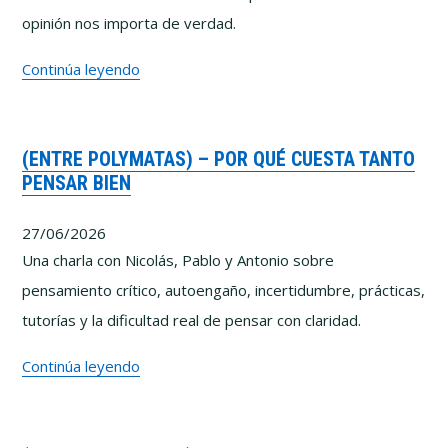
opinión nos importa de verdad.
Lo
Continúa leyendo
que
he
(ENTRE POLYMATAS) – POR QUÉ CUESTA TANTO
aprendido
PENSAR BIEN
intentando
enseñar
27/06/2026
a
Una charla con Nicolás, Pablo y Antonio sobre
pensar
pensamiento crítico, autoengaño, incertidumbre, prácticas,
mejor
tutorías y la dificultad real de pensar con claridad.
(Entre
Continúa leyendo
Polymatas)
–