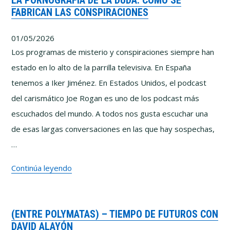
LA PORNOGRAFÍA DE LA DUDA: CÓMO SE
FABRICAN LAS CONSPIRACIONES
IA
y
01/05/2026
el
Los programas de misterio y conspiraciones siempre han
riesgo
estado en lo alto de la parrilla televisiva. En España
de
tenemos a Iker Jiménez. En Estados Unidos, el podcast
dejar
del carismático Joe Rogan es uno de los podcast más
de
escuchados del mundo. A todos nos gusta escuchar una
pensar
de esas largas conversaciones en las que hay sospechas,
con
…
Pablo
La
Continúa leyendo
y
pornografía
Marcos
de
Vázquez
(ENTRE POLYMATAS) – TIEMPO DE FUTUROS CON
la
DAVID ALAYÓN
duda: