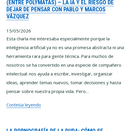
(ENTRE POLYMATAS) – LA IA Y EL RIESGO DE
Por
DEJAR DE PENSAR CON PABLO Y MARCOS
qué
VÁZQUEZ
cuesta
tanto
15/05/2026
pensar
Esta charla me interesaba especialmente porque la
bien
inteligencia artificial ya no es una promesa abstracta ni una
herramienta rara para gente técnica. Para muchos de
nosotros se ha convertido en una especie de compañero
intelectual: nos ayuda a escribir, investigar, organizar
ideas, aprender temas nuevos, tomar decisiones y hasta
pensar sobre nuestra propia vida. Pero…
(Entre
Continúa leyendo
Polymatas)
–
La