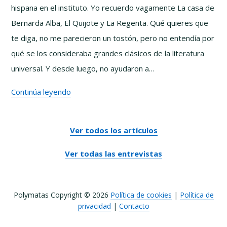
hispana en el instituto. Yo recuerdo vagamente La casa de
David
Bernarda Alba, El Quijote y La Regenta. Qué quieres que
Alayón
te diga, no me parecieron un tostón, pero no entendía por
qué se los consideraba grandes clásicos de la literatura
universal. Y desde luego, no ayudaron a…
La
Continúa leyendo
Alta
Literatura
Ver todos los artículos
no
es
Ver todas las entrevistas
lo
que
Polymatas Copyright © 2026
Política de cookies
|
Política de
pensabas
privacidad
|
Contacto