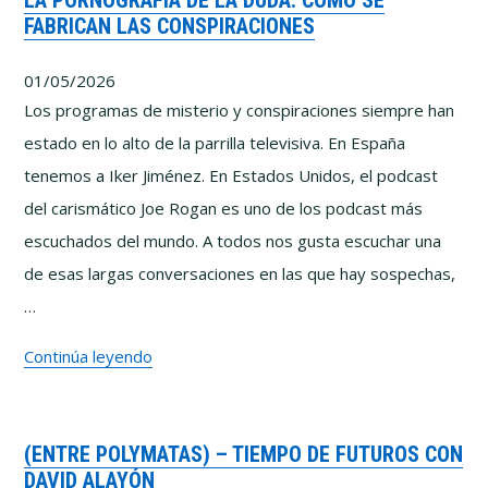
LA PORNOGRAFÍA DE LA DUDA: CÓMO SE
FABRICAN LAS CONSPIRACIONES
IA
y
01/05/2026
el
Los programas de misterio y conspiraciones siempre han
riesgo
estado en lo alto de la parrilla televisiva. En España
de
tenemos a Iker Jiménez. En Estados Unidos, el podcast
dejar
del carismático Joe Rogan es uno de los podcast más
de
escuchados del mundo. A todos nos gusta escuchar una
pensar
de esas largas conversaciones en las que hay sospechas,
con
…
Pablo
La
Continúa leyendo
y
pornografía
Marcos
de
Vázquez
(ENTRE POLYMATAS) – TIEMPO DE FUTUROS CON
la
DAVID ALAYÓN
duda: