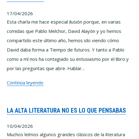
cómo
17/04/2026
se
Esta charla me hace especial ilusión porque, en varias
fabrican
comidas que Pablo Melchor, David Alayón y yo hemos
las
compartido este último año, hemos ido viendo cómo
conspiraciones
David daba forma a Tiempo de futuros. Y tanto a Pablo
como a mí nos ha contagiado su entusiasmo por el libro y
por las preguntas que abre. Hablar…
(Entre
Continúa leyendo
Polymatas)
–
LA ALTA LITERATURA NO ES LO QUE PENSABAS
Tiempo
de
10/04/2026
futuros
Muchos leímos algunos grandes clásicos de la literatura
con