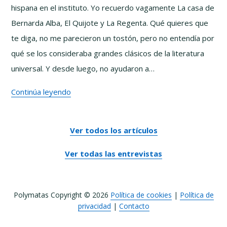
hispana en el instituto. Yo recuerdo vagamente La casa de
David
Bernarda Alba, El Quijote y La Regenta. Qué quieres que
Alayón
te diga, no me parecieron un tostón, pero no entendía por
qué se los consideraba grandes clásicos de la literatura
universal. Y desde luego, no ayudaron a…
La
Continúa leyendo
Alta
Literatura
Ver todos los artículos
no
es
Ver todas las entrevistas
lo
que
Polymatas Copyright © 2026
Política de cookies
|
Política de
pensabas
privacidad
|
Contacto