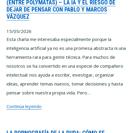
(ENTRE POLYMATAS) – LA IA Y EL RIESGO DE
Por
DEJAR DE PENSAR CON PABLO Y MARCOS
qué
VÁZQUEZ
cuesta
tanto
15/05/2026
pensar
Esta charla me interesaba especialmente porque la
bien
inteligencia artificial ya no es una promesa abstracta ni una
herramienta rara para gente técnica. Para muchos de
nosotros se ha convertido en una especie de compañero
intelectual: nos ayuda a escribir, investigar, organizar
ideas, aprender temas nuevos, tomar decisiones y hasta
pensar sobre nuestra propia vida. Pero…
(Entre
Continúa leyendo
Polymatas)
–
La