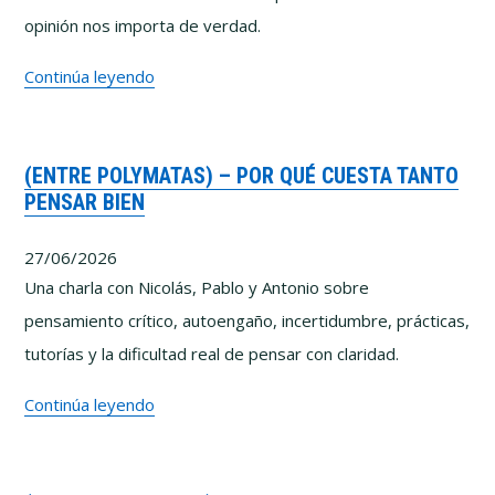
opinión nos importa de verdad.
Lo
Continúa leyendo
que
he
(ENTRE POLYMATAS) – POR QUÉ CUESTA TANTO
aprendido
PENSAR BIEN
intentando
enseñar
27/06/2026
a
Una charla con Nicolás, Pablo y Antonio sobre
pensar
pensamiento crítico, autoengaño, incertidumbre, prácticas,
mejor
tutorías y la dificultad real de pensar con claridad.
(Entre
Continúa leyendo
Polymatas)
–