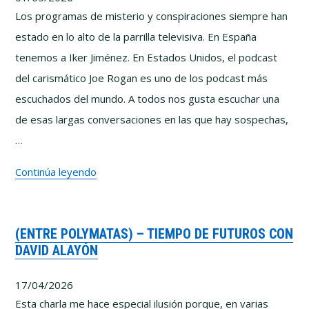
el
Los programas de misterio y conspiraciones siempre han
riesgo
estado en lo alto de la parrilla televisiva. En España
de
tenemos a Iker Jiménez. En Estados Unidos, el podcast
dejar
del carismático Joe Rogan es uno de los podcast más
de
escuchados del mundo. A todos nos gusta escuchar una
pensar
de esas largas conversaciones en las que hay sospechas,
con
…
Pablo
La
Continúa leyendo
y
pornografía
Marcos
de
Vázquez
(ENTRE POLYMATAS) – TIEMPO DE FUTUROS CON
la
DAVID ALAYÓN
duda:
cómo
17/04/2026
se
Esta charla me hace especial ilusión porque, en varias