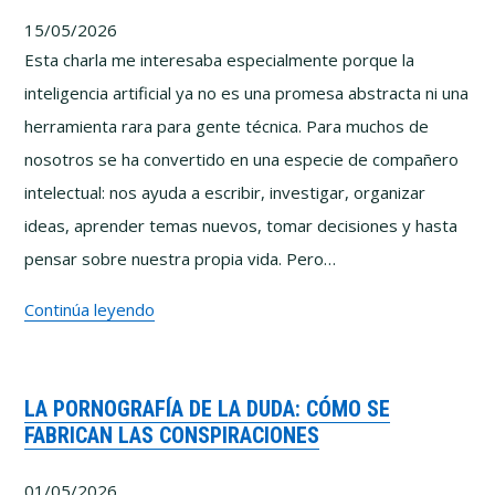
tanto
15/05/2026
pensar
Esta charla me interesaba especialmente porque la
bien
inteligencia artificial ya no es una promesa abstracta ni una
herramienta rara para gente técnica. Para muchos de
nosotros se ha convertido en una especie de compañero
intelectual: nos ayuda a escribir, investigar, organizar
ideas, aprender temas nuevos, tomar decisiones y hasta
pensar sobre nuestra propia vida. Pero…
(Entre
Continúa leyendo
Polymatas)
–
LA PORNOGRAFÍA DE LA DUDA: CÓMO SE
La
FABRICAN LAS CONSPIRACIONES
IA
y
01/05/2026