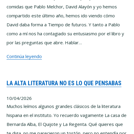
fabrican
comidas que Pablo Melchor, David Alayón y yo hemos
las
compartido este último año, hemos ido viendo cómo
conspiraciones
David daba forma a Tiempo de futuros. Y tanto a Pablo
como a mí nos ha contagiado su entusiasmo por el libro y
por las preguntas que abre. Hablar…
(Entre
Continúa leyendo
Polymatas)
–
LA ALTA LITERATURA NO ES LO QUE PENSABAS
Tiempo
de
10/04/2026
futuros
Muchos leímos algunos grandes clásicos de la literatura
con
hispana en el instituto. Yo recuerdo vagamente La casa de
David
Bernarda Alba, El Quijote y La Regenta. Qué quieres que
Alayón
te diga, no me parecieron un tostón, pero no entendía por