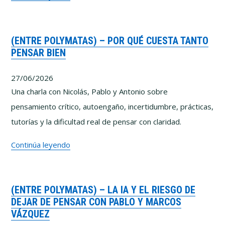
que
he
(ENTRE POLYMATAS) – POR QUÉ CUESTA TANTO
aprendido
PENSAR BIEN
intentando
enseñar
27/06/2026
a
Una charla con Nicolás, Pablo y Antonio sobre
pensar
pensamiento crítico, autoengaño, incertidumbre, prácticas,
mejor
tutorías y la dificultad real de pensar con claridad.
(Entre
Continúa leyendo
Polymatas)
–
(ENTRE POLYMATAS) – LA IA Y EL RIESGO DE
Por
DEJAR DE PENSAR CON PABLO Y MARCOS
qué
VÁZQUEZ
cuesta