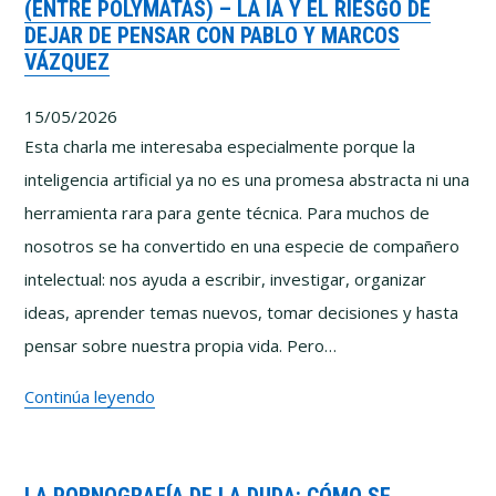
(ENTRE POLYMATAS) – LA IA Y EL RIESGO DE
Por
DEJAR DE PENSAR CON PABLO Y MARCOS
qué
VÁZQUEZ
cuesta
tanto
15/05/2026
pensar
Esta charla me interesaba especialmente porque la
bien
inteligencia artificial ya no es una promesa abstracta ni una
herramienta rara para gente técnica. Para muchos de
nosotros se ha convertido en una especie de compañero
intelectual: nos ayuda a escribir, investigar, organizar
ideas, aprender temas nuevos, tomar decisiones y hasta
pensar sobre nuestra propia vida. Pero…
(Entre
Continúa leyendo
Polymatas)
–
La