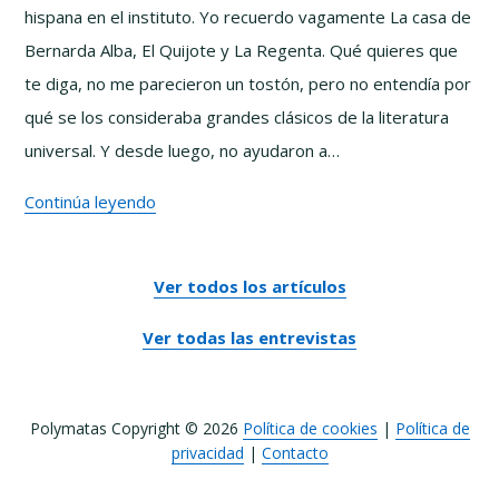
hispana en el instituto. Yo recuerdo vagamente La casa de
David
Bernarda Alba, El Quijote y La Regenta. Qué quieres que
Alayón
te diga, no me parecieron un tostón, pero no entendía por
qué se los consideraba grandes clásicos de la literatura
universal. Y desde luego, no ayudaron a…
La
Continúa leyendo
Alta
Literatura
Ver todos los artículos
no
es
Ver todas las entrevistas
lo
que
Polymatas Copyright © 2026
Política de cookies
|
Política de
pensabas
privacidad
|
Contacto