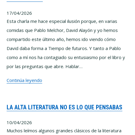
cómo
17/04/2026
se
Esta charla me hace especial ilusión porque, en varias
fabrican
comidas que Pablo Melchor, David Alayón y yo hemos
las
compartido este último año, hemos ido viendo cómo
conspiraciones
David daba forma a Tiempo de futuros. Y tanto a Pablo
como a mí nos ha contagiado su entusiasmo por el libro y
por las preguntas que abre. Hablar…
(Entre
Continúa leyendo
Polymatas)
–
LA ALTA LITERATURA NO ES LO QUE PENSABAS
Tiempo
de
10/04/2026
futuros
Muchos leímos algunos grandes clásicos de la literatura
con