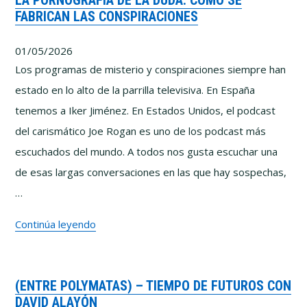
LA PORNOGRAFÍA DE LA DUDA: CÓMO SE
FABRICAN LAS CONSPIRACIONES
IA
y
01/05/2026
el
Los programas de misterio y conspiraciones siempre han
riesgo
estado en lo alto de la parrilla televisiva. En España
de
tenemos a Iker Jiménez. En Estados Unidos, el podcast
dejar
del carismático Joe Rogan es uno de los podcast más
de
escuchados del mundo. A todos nos gusta escuchar una
pensar
de esas largas conversaciones en las que hay sospechas,
con
…
Pablo
La
Continúa leyendo
y
pornografía
Marcos
de
Vázquez
(ENTRE POLYMATAS) – TIEMPO DE FUTUROS CON
la
DAVID ALAYÓN
duda: