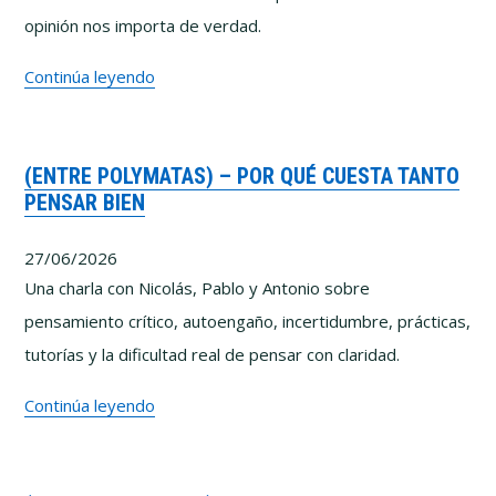
opinión nos importa de verdad.
Lo
Continúa leyendo
que
he
(ENTRE POLYMATAS) – POR QUÉ CUESTA TANTO
aprendido
PENSAR BIEN
intentando
enseñar
27/06/2026
a
Una charla con Nicolás, Pablo y Antonio sobre
pensar
pensamiento crítico, autoengaño, incertidumbre, prácticas,
mejor
tutorías y la dificultad real de pensar con claridad.
(Entre
Continúa leyendo
Polymatas)
–